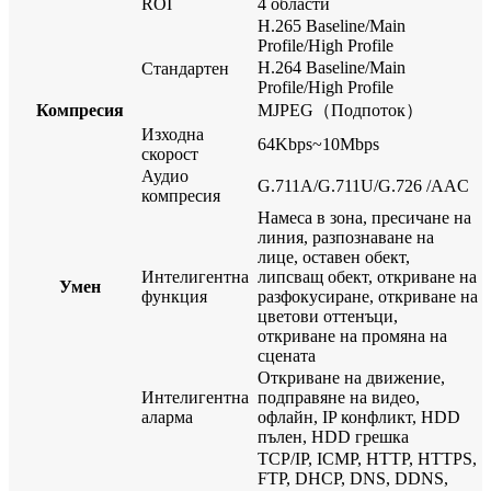
ROI
4 области
H.265 Baseline/Main
Profile/High Profile
H.264 Baseline/Main
Стандартен
Profile/High Profile
Компресия
MJPEG（Подпоток）
Изходна
64Kbps~10Mbps
скорост
Аудио
G.711A/G.711U/G.726 /AAC
компресия
Намеса в зона, пресичане на
линия, разпознаване на
лице, оставен обект,
Интелигентна
липсващ обект, откриване на
Умен
функция
разфокусиране, откриване на
цветови оттенъци,
откриване на промяна на
сцената
Откриване на движение,
Интелигентна
подправяне на видео,
аларма
офлайн, IP конфликт, HDD
пълен, HDD грешка
TCP/IP, ICMP, HTTP, HTTPS,
FTP, DHCP, DNS, DDNS,