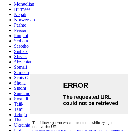
Mongolian
Burmese
Nepali
Norwegian
Pashto
Persian
Punjabi
Serbian
Sesotho
Sinhala
Slovak
Slovenian
Somali
Samoan
Scots Gaelic
Shona
Sindhi
Sundanese
Swahili
Tajik
Tamil
Telugu
Thai
Ukrainian
Urdu