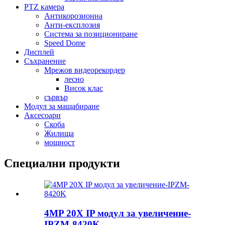
PTZ камера
Антикорозионна
Анти-експлозия
Система за позициониране
Speed ​​Dome
Дисплей
Съхранение
Мрежов видеорекордер
лесно
Висок клас
сървър
Модул за мащабиране
Аксесоари
Скоба
Жилища
мощност
Специални продукти
4MP 20X IP модул за увеличение-
IPZM-8420K