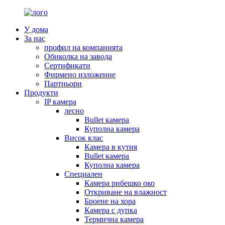
У дома
За нас
профил на компанията
Обиколка на завода
Сертификати
Фирмено изложение
Партньори
Продукти
IP камера
лесно
Bullet камера
Куполна камера
Висок клас
Камера в кутия
Bullet камера
Куполна камера
Специален
Камера рибешко око
Откриване на влажност
Броене на хора
Камера с дупка
Термична камера