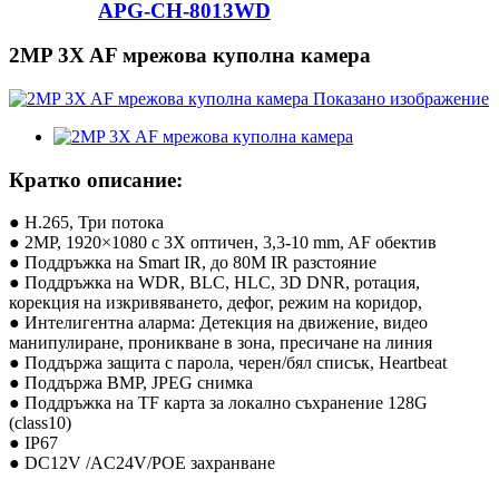
APG-CH-8013WD
2MP 3X AF мрежова куполна камера
Кратко описание:
● H.265, Три потока
● 2MP, 1920×1080 с 3X оптичен, 3,3-10 mm, AF обектив
● Поддръжка на Smart IR, до 80M IR разстояние
● Поддръжка на WDR, BLC, HLC, 3D DNR, ротация,
корекция на изкривяването, дефог, режим на коридор,
● Интелигентна аларма: Детекция на движение, видео
манипулиране, проникване в зона, пресичане на линия
● Поддържа защита с парола, черен/бял списък, Heartbeat
● Поддържа BMP, JPEG снимка
● Поддръжка на TF карта за локално съхранение 128G
(class10)
● IP67
● DC12V /AC24V/POE захранване