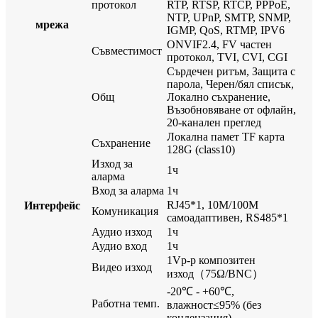
протокол
RTP, RTSP, RTCP, PPPoE,
NTP, UPnP, SMTP, SNMP,
мрежа
IGMP, QoS, RTMP, IPV6
ONVIF2.4, FV частен
Съвместимост
протокол, TVI, CVI, CGI
Сърдечен ритъм, Защита с
парола, Черен/бял списък,
Общ
Локално съхранение,
Възобновяване от офлайн,
20-канален преглед
Локална памет TF карта
Съхранение
128G (class10)
Изход за
1ч
аларма
Вход за аларма
1ч
RJ45*1, 10M/100M
Интерфейс
Комуникация
самоадаптивен, RS485*1
Аудио изход
1ч
Аудио вход
1ч
1Vp-p композитен
Видео изход
изход（75Ω/BNC）
-20℃ - +60℃,
Работна темп.
влажност≤95% (без
кондензация)