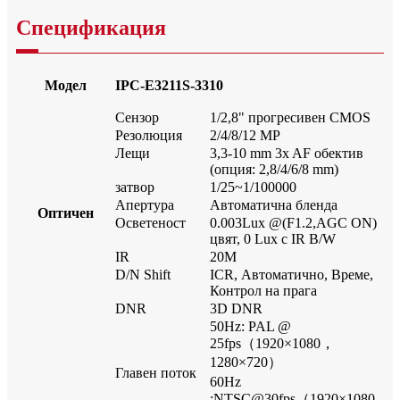
Спецификация
Модел
IPC-E3211S-3310
Сензор
1/2,8" прогресивен CMOS
Резолюция
2/4/8/12 MP
Лещи
3,3-10 mm 3x AF обектив
(опция: 2,8/4/6/8 mm)
затвор
1/25~1/100000
Апертура
Автоматична бленда
Оптичен
Осветеност
0.003Lux @(F1.2,AGC ON)
цвят, 0 Lux с IR B/W
IR
20M
D/N Shift
ICR, Автоматично, Време,
Контрол на прага
DNR
3D DNR
50Hz: PAL @
25fps（1920×1080，
1280×720）
Главен поток
60Hz
:NTSC@30fps（1920×1080，