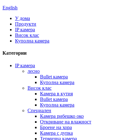
English
У дома
Продукти
IP камера
Висок клас
Куполна камера
Категории
IP камера
лесно
Bullet камера
Куполна камера
Висок клас
Камера в кутия
Bullet камера
Куполна камера
Специален
Камера рибешко око
Откриване на влажност
Броене на хора
Камера с дупка
Термична камера