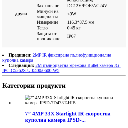
Захранване
DC12V/POE/AC24V
Минуси на
други
<9W
мощността
Измерение
116,3*87,5 мм
Тегло
0,45 кг
Защита от
IP67
проникване
Предишен:
2MP IR фиксирана пълнофункционална
куполна камера
Следващия:
2M пълноцветна мрежова Bullet камера JG-
IPC-C5262S-U-0400/0600-W5
Категории продукти
7” 4MP 33X Starlight IR скоростна
куполна камера IPSD-...