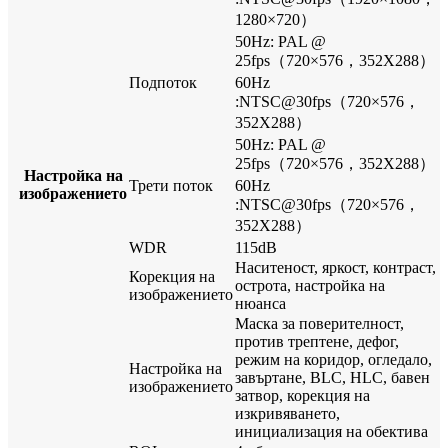
1280×720）
50Hz: PAL @
25fps（720×576，352X288）
Подпоток
60Hz
:NTSC@30fps（720×576，
352X288）
50Hz: PAL @
25fps（720×576，352X288）
Настройка на
Трети поток
60Hz
изображението
:NTSC@30fps（720×576，
352X288）
WDR
115dB
Наситеност, яркост, контраст,
Корекция на
острота, настройка на
изображението
нюанса
Маска за поверителност,
против трептене, дефог,
режим на коридор, огледало,
Настройка на
завъртане, BLC, HLC, бавен
изображението
затвор, корекция на
изкривяването,
инициализация на обектива