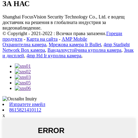
ЗА НАС
Shanghai FocusVision Security Technology Co., Ltd. е водещ
доставчик на решения в глобалната индустрия за
видеонаблюдение.
© Copyright - 2021-2022 : Всички права запазени.
Горещи
продукти
-
Карта на сайта
-
AMP Mobile
Охранителна камера
,
Мрежова камера Ir Bullet
,
4mp Starlight
Network Box камера
,
Вандалоустойчива куполна камера
,
Знак
и дисплей
,
4mp Hd Ir куполна камера
,
Изпратете имейл
8615821410112
x