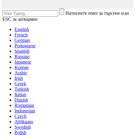
Натиснете enter за търсене или
ESC за затваряне
English
French
German
Portuguese
Spanish
Russian
Japanese
Korean
Arabic
Irish
Greek
Turkish
Italian
Danish
Romanian
Indonesian
Czech
Afrikaans
Swedish
Polish