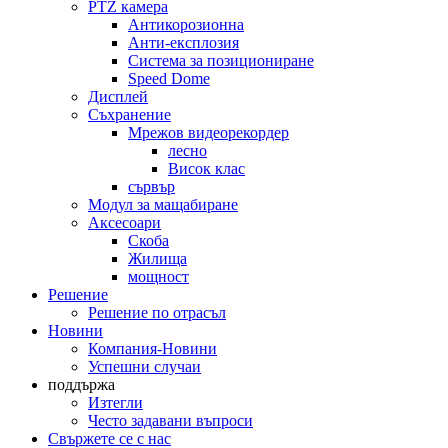
PTZ камера
Антикорозионна
Анти-експлозия
Система за позициониране
Speed ​​Dome
Дисплей
Съхранение
Мрежов видеорекордер
лесно
Висок клас
сървър
Модул за мащабиране
Аксесоари
Скоба
Жилища
мощност
Решение
Решение по отрасъл
Новини
Компания-Новини
Успешни случаи
поддържа
Изтегли
Често задавани въпроси
Свържете се с нас